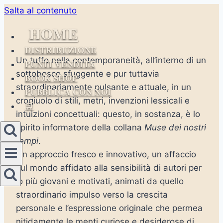
Salta al contenuto
HOME
DISTRIBUZIONE
Un tuffo nella contemporaneità, all’interno di un
PUNTI VENDITA
sottobosco sfuggente e pur tuttavia
BOOK SHOP
straordinariamente pulsante e attuale, in un
PUBBLICA CON NOI
crogiuolo di stili, metri, invenzioni lessicali e
🛒
intuizioni concettuali: questo, in sostanza, è lo
spirito informatore della collana
Muse dei nostri
tempi
.
Un approccio fresco e innovativo, un affaccio
sul mondo affidato alla sensibilità di autori per
lo più giovani e motivati, animati da quello
straordinario impulso verso la crescita
personale e l’espressione originale che permea
nitidamente le menti curiose e desiderose di